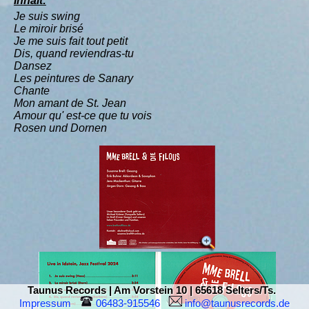
Inhalt:
Je suis swing
Le miroir brisé
Je me suis fait tout petit
Dis, quand reviendras-tu
Dansez
Les peintures de Sanary
Chante
Mon amant de St. Jean
Amour qu' est-ce que tu vois
Rosen und Dornen
Taunus Records | Am Vorstein 10 | 65618 Selters/Ts.
Impressum
 06483-915546  
 info@taunusrecords.de