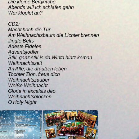
Die kleine Bergkirche
Abends will ich schlafen gehn
Wer klopfet an?
CD2:
Macht hoch die Tür
Am Weihnachtsbaum die Lichter brennen
Jingle Bells
Adeste Fideles
Adventsjodler
Still, ganz still is da Winta hiatz keman
Weihnachtszeit
An Alle, die draußen leben
Tochter Zion, freue dich
Weihnachtszauber
Weiße Weihnacht
Gloria in excelsis deo
Weihnachtsglocken
O Holy Night