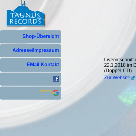
Shop-Übersicht
Adresse/Impressum
Livemitschnitt
EMail-Kontakt
22.1.2018 im 
(Doppel-CD)
Zur Website