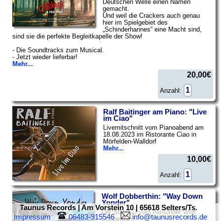
Deutschen Welle einen Namen
gemacht.
Und weil die Crackers auch genau
hier im Spielgebiet des
„Schinderhannes“ eine Macht sind,
sind sie die perfekte Begleitkapelle der Show!
- Die Soundtracks zum Musical.
- Jetzt wieder lieferbar!
Mehr...
20,00€
Anzahl:
Ralf Baitinger am Piano: "Live
im Ciao"
Livemitschnitt vom Pianoabend am
18.08.2023 im Ristorante Ciao in
Mörfelden-Walldorf
Mehr...
10,00€
Anzahl:
Wolf Dobberthin: "Way Down
Yonder"
Taunus Records | Am Vorstein 10 | 65618 Selters/Ts.
Die Solo-CD vom Allrounder Wolf
Impressum
 06483-915546  
 info@taunusrecords.de
Dobberthin.