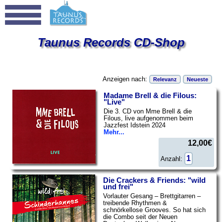
Taunus Records CD-Shop
Anzeigen nach:
Relevanz
Neueste
Madame Brell & die Filous:
"Live"
Die 3. CD von Mme Brell & die
Filous, live aufgenommen beim
Jazzfest Idstein 2024
Mehr...
12,00€
Anzahl:
Die Crackers & Friends: "wild
und frei"
Vorlauter Gesang – Brettgitarren –
treibende Rhythmen &
schnörkellose Grooves. So hat sich
die Combo seit der Neuen