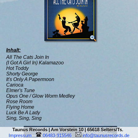
Inhalt:
All The Cats Join In
(I Got A Girl In) Kalamazoo
Hot Toddy
Shorty George
It's Only A Papermoon
Carioca
Elmer's Tune
Opus One / Glow Worm Medley
Rose Room
Flying Home
Luck Be A Lady
Sing, Sing, Sing
Taunus Records | Am Vorstein 10 | 65618 Selters/Ts.
Impressum
 06483-915546  
 info@taunusrecords.de