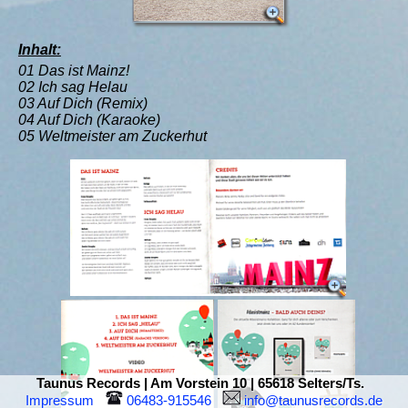
Inhalt:
01 Das ist Mainz!
02 Ich sag Helau
03 Auf Dich (Remix)
04 Auf Dich (Karaoke)
05 Weltmeister am Zuckerhut
Taunus Records | Am Vorstein 10 | 65618 Selters/Ts.
Impressum
 06483-915546  
 info@taunusrecords.de