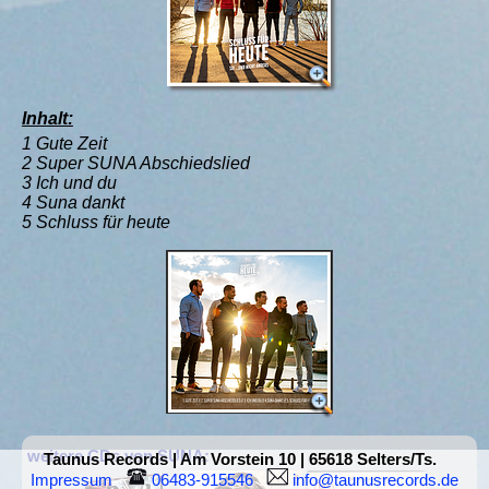
Inhalt:
1 Gute Zeit
2 Super SUNA Abschiedslied
3 Ich und du
4 Suna dankt
5 Schluss für heute
weitere CDs von SUNA:
Taunus Records | Am Vorstein 10 | 65618 Selters/Ts.
Impressum
 06483-915546  
 info@taunusrecords.de