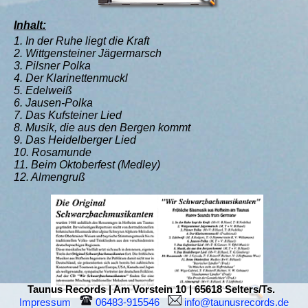
Inhalt:
1. In der Ruhe liegt die Kraft
2. Wittgensteiner Jägermarsch
3. Pilsner Polka
4. Der Klarinettenmuckl
5. Edelweiß
6. Jausen-Polka
7. Das Kufsteiner Lied
8. Musik, die aus den Bergen kommt
9. Das Heidelberger Lied
10. Rosamunde
11. Beim Oktoberfest (Medley)
12. Almengruß
Taunus Records | Am Vorstein 10 | 65618 Selters/Ts.
Impressum
 06483-915546  
 info@taunusrecords.de