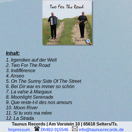
Inhalt:
1. Irgendwo auf der Welt
2. Two For The Road
3. Indifférence
4. Anseo
5. On The Sunny Side Of The Street
6. Bei Dir war es immer so schön
7. La valse à Margaux
8. Moonlight Serenade
9. Que reste-t-il des nos amours
10. Moon River
11. Si tu vois ma mère
12. La Strada
Taunus Records | Am Vorstein 10 | 65618 Selters/Ts.
Impressum
 06483-915546  
 info@taunusrecords.de